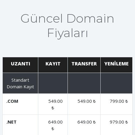
Güncel Domain
Fiyaları
UZANTI
KAYIT
TRANSFER
YENİLEME
Standart
Domain Kayıt
.COM
549.00
549.00 ₺
799.00 ₺
₺
.NET
649.00
649.00 ₺
979.00 ₺
₺