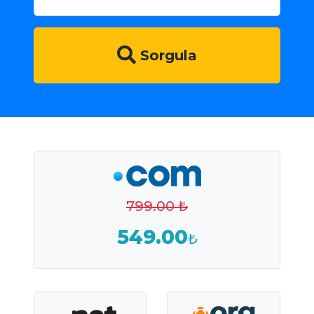
Sorgula
799.00 ₺
549.00
₺