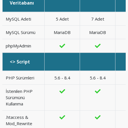
Veritabanı
MySQL Adeti
5 Adet
7 Adet
MySQL Sürümü
MariaDB
MariaDB
phpMyAdmin
<> Script
PHP Sürümleri
5.6 - 8.4
5.6 - 8.4
İstenilen PHP
Sürümünü
Kullanma
.htaccess &
Mod_Rewrite