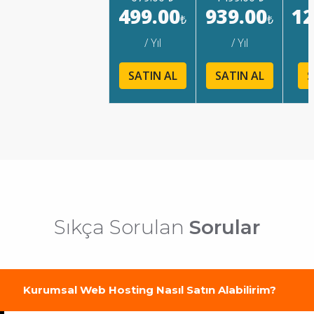
499.00
939.00
12
₺
₺
/ Yıl
/ Yıl
SATIN AL
SATIN AL
S
Sıkça Sorulan
Sorular
Kurumsal Web Hosting Nasıl Satın Alabilirim?