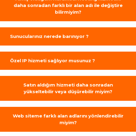
daha sonradan farklı bir alan adı ile değiştire
bilirmiyim?
Sunucularınız nerede barınıyor ?
Özel IP hizmeti sağlıyor musunuz ?
Satın aldığım hizmeti daha sonradan
yükseltebilir veya düşürebilir miyim?
Web siteme farklı alan adlarını yönlendirebilir
miyim?