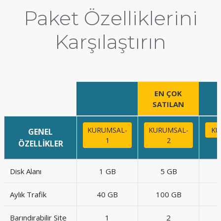
Paket Özelliklerini
Karşılaştırın
EN ÇOK
SATILAN
KURUMSAL-
KURUMSAL-
KU
GENEL
1
2
ÖZELLİKLER
Disk Alanı
1 GB
5 GB
Aylık Trafik
40 GB
100 GB
Barındırabilir Site
1
2