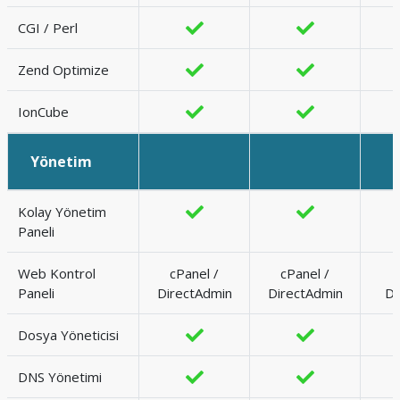
CGI / Perl
Zend Optimize
IonCube
Yönetim
Kolay Yönetim
Paneli
Web Kontrol
cPanel /
cPanel /
Paneli
DirectAdmin
DirectAdmin
Di
Dosya Yöneticisi
DNS Yönetimi