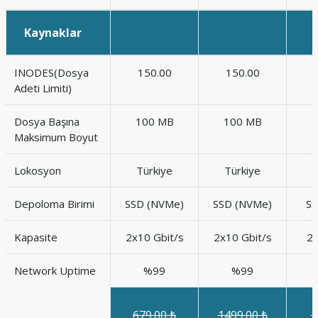
Kaynaklar
INODES(Dosya
150.00
150.00
Adeti Limiti)
Dosya Başına
100 MB
100 MB
Maksimum Boyut
Lokosyon
Türkiye
Türkiye
Depoloma Birimi
SSD (NVMe)
SSD (NVMe)
SS
Kapasite
2x10 Gbit/s
2x10 Gbit/s
2x
Network Uptime
%99
%99
679.00 ₺
1499.00 ₺
1