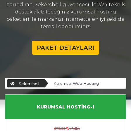
barındıran, Sekershell güvencesi ile 7/24 teknik
destek alabileceğiniz kurumsal hosting
paketleri ile markanızı internette en iyi şekilde
temsil edebilirsiniz.
PAKET DETAYLARI
Kurumsal Web Hosting
Sekershell
KURUMSAL HOSTİNG-1
679.00
/ Yıllık